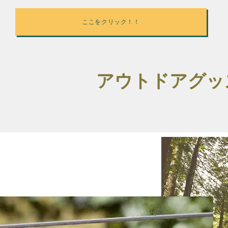
ここをクリック！！
アウトドアグッ